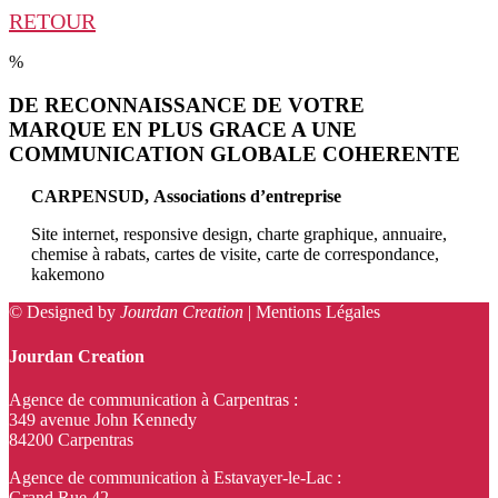
RETOUR
%
DE RECONNAISSANCE DE VOTRE
MARQUE EN PLUS GRACE A UNE
COMMUNICATION GLOBALE COHERENTE
CARPENSUD, Associations d’entreprise
Site internet, responsive design, charte graphique, annuaire,
chemise à rabats, cartes de visite, carte de correspondance,
kakemono
© Designed by
Jourdan Creation
|
Mentions Légales
Jourdan Creation
Agence de communication à Carpentras :
349 avenue John Kennedy
84200 Carpentras
Agence de communication à Estavayer-le-Lac :
Grand Rue 42