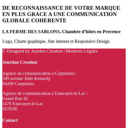
DE RECONNAISSANCE DE VOTRE MARQUE
EN PLUS GRACE A UNE COMMUNICATION
GLOBALE COHERENTE
LA FERME DES SABLONS, Chambre d’hôtes en Provence
Logo, Charte graphique, Site internet et Responsive Design
© Designed by
Jourdan Creation
|
Mentions Légales
Jourdan Creation
Agence de communication à Carpentras :
349 avenue John Kennedy
84200 Carpentras
Agence de communication à Estavayer-le-Lac :
Grand Rue 42
1470 Estavayer-le-Lac
SUISSE
Contact